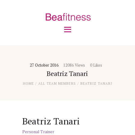
Accueil
Cours
Présentation
Avis clients
Gallery
Contact
27 October 2016
12086
Views
0
Likes
Beatriz Tanari
HOME
ALL TEAM MEMBERS
BEATRIZ TANARI
Beatriz Tanari
Personal Trainer