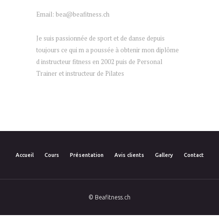
Email: bea@beafitness.ch
Je suis passionnée de sport et de danse depuis
toujours ce qui m a poussée à obtenir mon diplôme
d instructeur fitness en 2002 puis de Personal
Trainer et instructeur de Pilates
Accueil
Cours
Présentation
Avis clients
Gallery
Contact
© Beafitness.ch